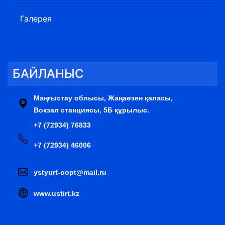
Галерея
БАЙЛАНЫС
Маңғыстау облысы, Жаңаөзен қаласы,
Вокзал станциясы, 5Б құрылыс.
+7 (72934) 76833
+7 (72934) 46006
ystyurt-oopt@mail.ru
www.ustirt.kz