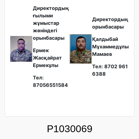
Директордың
ғылыми
Директордың
жұмыстар
орынбасары
жөніндегі
орынбасары
Қалдыбай
Мұхаммедұлы
Ермек
Мамаев
Жасқайрат
Ермекұлы
Тел: 8702 961
6388
Тел:
87056551584
P1030069