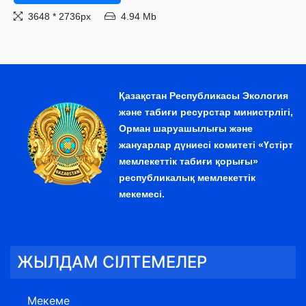
3648 * 2736px
4.94 Mb
Қазақстан Республикасы Экология
және табиғи ресурстар министрлігі,
Орман шаруашылығы және
жануарлар дүниесі комитеті «Үстірт
мемлекеттік табиғи қорығы»
республикалық мемлекеттік
мекемесі.
ЖЫЛДАМ СІЛТЕМЕЛЕР
Мекеме