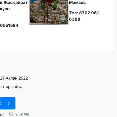
к Жасқайрат
Мамаев
кұлы
Тел: 8702 961
6388
6551584
 17 Ақпан 2022
атор сайта
d
6px
2.52 Mb