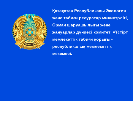
Қазақстан Республикасы Экология
және табиғи ресурстар министрлігі,
Орман шаруашылығы және
жануарлар дүниесі комитеті «Үстірт
мемлекеттік табиғи қорығы»
республикалық мемлекеттік
мекемесі.
© 2026. Қазақстан Республикасы Экология және табиғи 
республикалық мемлекеттік мекемесі.