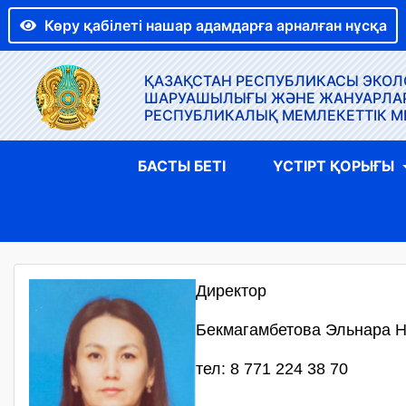
Көру қабілеті нашар адамдарға арналған нұсқа
ҚАЗАҚСТАН РЕСПУБЛИКАСЫ ЭКОЛО
ШАРУАШЫЛЫҒЫ ЖӘНЕ ЖАНУАРЛАР Д
РЕСПУБЛИКАЛЫҚ МЕМЛЕКЕТТІК М
БАСТЫ БЕТІ
ҮСТІРТ ҚОРЫҒЫ
Директор
Бекмагамбетова Эльнара 
тел: 8 771 224 38 70