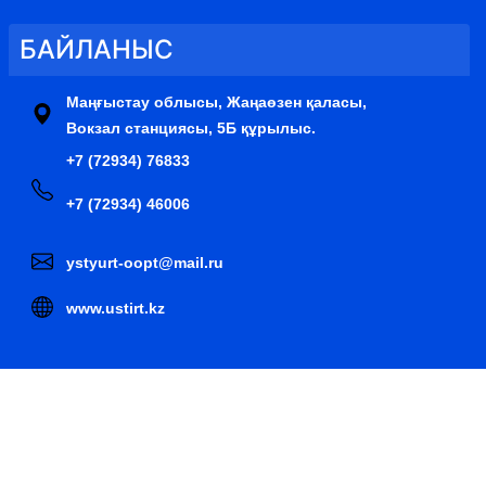
БАЙЛАНЫС
Маңғыстау облысы, Жаңаөзен қаласы,
Вокзал станциясы, 5Б құрылыс.
+7 (72934) 76833
+7 (72934) 46006
ystyurt-oopt@mail.ru
www.ustirt.kz
 дүниесі комитеті «Үстірт мемлекеттік табиғи қорығы»