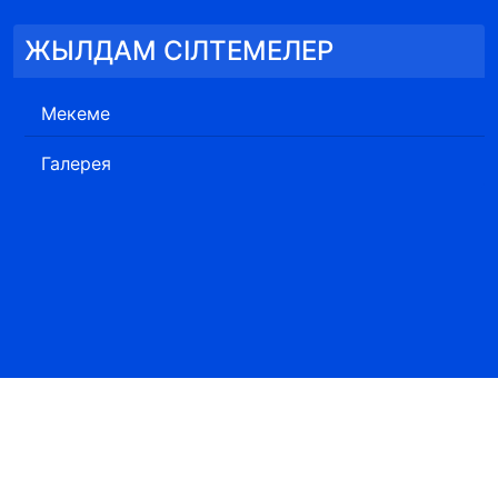
ЖЫЛДАМ СІЛТЕМЕЛЕР
Мекеме
Галерея
ресурстар министрлігі, Орман шаруашылығы және жануарлар