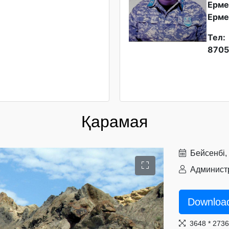
Ерме
Ерме
Тел:
8705
Қарамая
Бейсенбі,
Администр
Downloa
3648 * 273