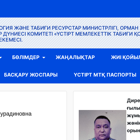
ГИЯ ЖӘНЕ ТАБИҒИ РЕСУРСТАР МИНИСТРЛІГІ, ОРМАН
ҮНИЕСІ КОМИТЕТІ «ҮСТІРТ МЕМЛЕКЕТТІК ТАБИҒИ Қ
ЕКЕМЕСІ.
БӨЛІМДЕР
ЖАҢАЛЫҚТАР
ЖИІ ҚОЙЫ
БАСҚАРУ ЖОСПАРЫ
ҮСТІРТ МТҚ ПАСПОРТЫ
Дир
ғыл
Нурадиновна
жұм
жөні
орын