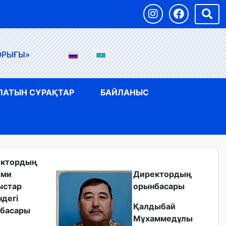
ОРЫҒЫ»
ЛАТЫН СҰРАҚТАР
БАЙЛАНЫС
ектордың
ыми
Директордың
ыстар
орынбасары
ндегі
Қалдыбай
басары
Мұхаммедұлы